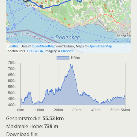
Leaflet
| Data ©
OpenStreetMap
contributors, Maps ©
OpenStreetMap
contributors,
CC-BY-SA
, Imagery ©
Mapbox
Gesamtstrecke:
55.53 km
Maximale Höhe:
739 m
Download file: