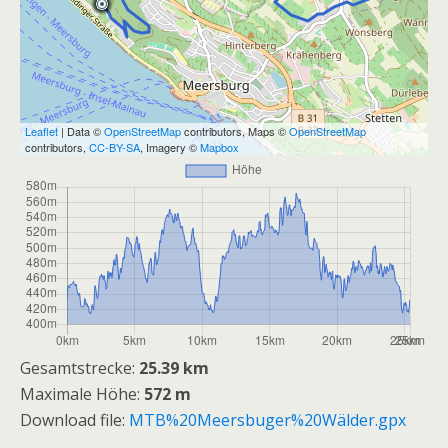
Leaflet
| Data ©
OpenStreetMap
contributors, Maps ©
OpenStreetMap
contributors,
CC-BY-SA
, Imagery ©
Mapbox
Gesamtstrecke:
25.39 km
Maximale Höhe:
572 m
Download file:
MTB%20Meersbuger%20Wälder.gpx