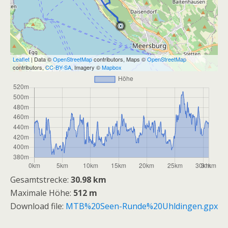
Leaflet
| Data ©
OpenStreetMap
contributors, Maps ©
OpenStreetMap
contributors,
CC-BY-SA
, Imagery ©
Mapbox
Gesamtstrecke:
30.98 km
Maximale Höhe:
512 m
Download file:
MTB%20Seen-Runde%20Uhldingen.gpx