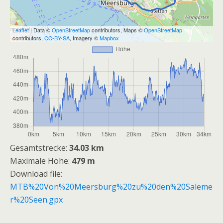
Leaflet
| Data ©
OpenStreetMap
contributors, Maps ©
OpenStreetMap
contributors,
CC-BY-SA
, Imagery ©
Mapbox
Gesamtstrecke:
34.03 km
Maximale Höhe:
479 m
Download file:
MTB%20Von%20Meersburg%20zu%20den%20Saleme
r%20Seen.gpx