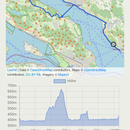
Leaflet
| Data ©
OpenStreetMap
contributors, Maps ©
OpenStreetMap
contributors,
CC-BY-SA
, Imagery ©
Mapbox