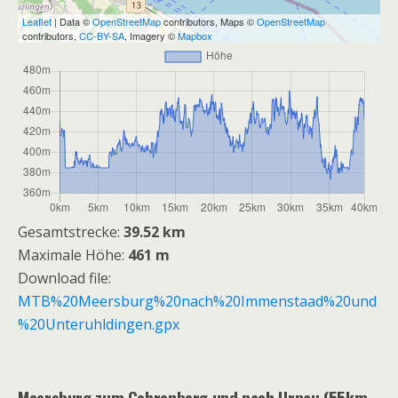
Leaflet
| Data ©
OpenStreetMap
contributors, Maps ©
OpenStreetMap
contributors,
CC-BY-SA
, Imagery ©
Mapbox
Gesamtstrecke:
39.52 km
Maximale Höhe:
461 m
Download file:
MTB%20Meersburg%20nach%20Immenstaad%20und
%20Unteruhldingen.gpx
Meersburg zum Gehrenberg und nach Urnau (55km,