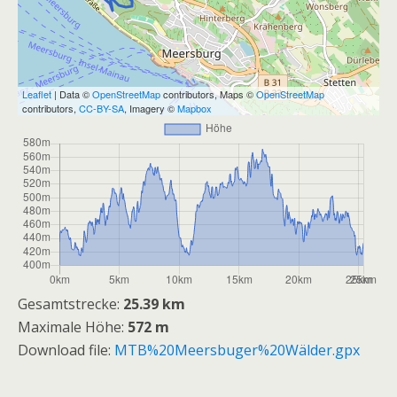
Leaflet
| Data ©
OpenStreetMap
contributors, Maps ©
OpenStreetMap
contributors,
CC-BY-SA
, Imagery ©
Mapbox
Gesamtstrecke:
25.39 km
Maximale Höhe:
572 m
Download file:
MTB%20Meersbuger%20Wälder.gpx