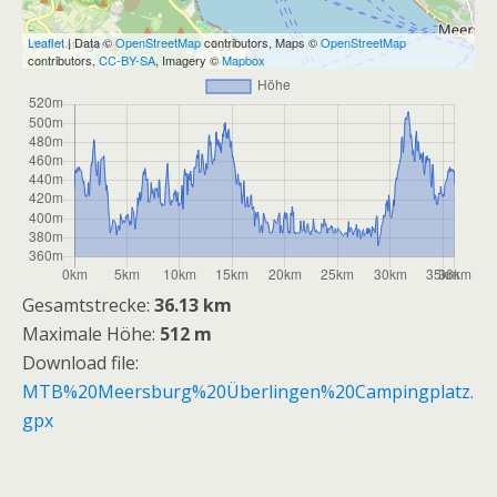
Leaflet
| Data ©
OpenStreetMap
contributors, Maps ©
OpenStreetMap
contributors,
CC-BY-SA
, Imagery ©
Mapbox
Gesamtstrecke:
36.13 km
Maximale Höhe:
512 m
Download file:
MTB%20Meersburg%20Überlingen%20Campingplatz.
gpx