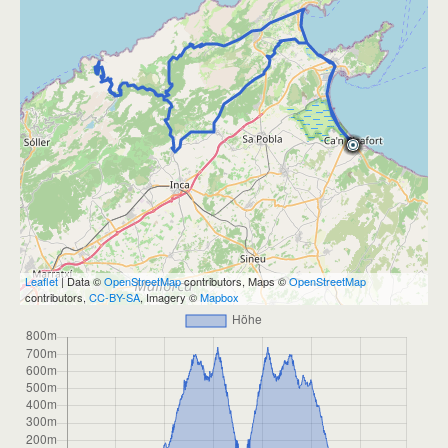
Leaflet
| Data ©
OpenStreetMap
contributors, Maps ©
OpenStreetMap
contributors,
CC-BY-SA
, Imagery ©
Mapbox