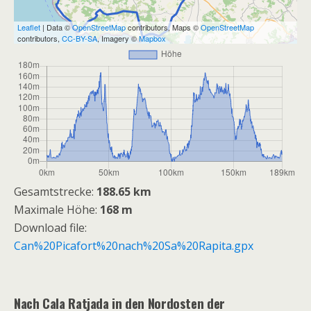
Leaflet
| Data ©
OpenStreetMap
contributors, Maps ©
OpenStreetMap
contributors,
CC-BY-SA
, Imagery ©
Mapbox
Gesamtstrecke:
188.65 km
Maximale Höhe:
168 m
Download file:
Can%20Picafort%20nach%20Sa%20Rapita.gpx
Nach Cala Ratjada in den Nordosten der