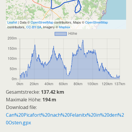
Leaflet
| Data ©
OpenStreetMap
contributors, Maps ©
OpenStreetMap
contributors,
CC-BY-SA
, Imagery ©
Mapbox
Gesamtstrecke:
137.42 km
Maximale Höhe:
194 m
Download file:
Can%20Picafort%20nach%20Felanitx%20in%20den%2
0Osten.gpx