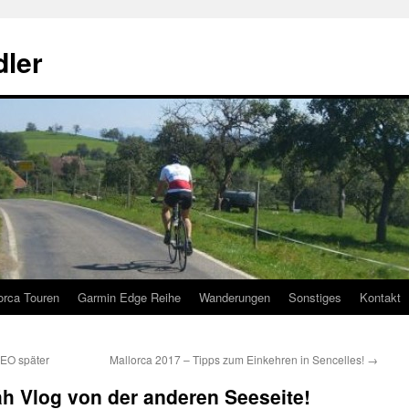
ler
orca Touren
Garmin Edge Reihe
Wanderungen
Sonstiges
Kontakt
NEO später
Mallorca 2017 – Tipps zum Einkehren in Sencelles!
→
h Vlog von der anderen Seeseite!