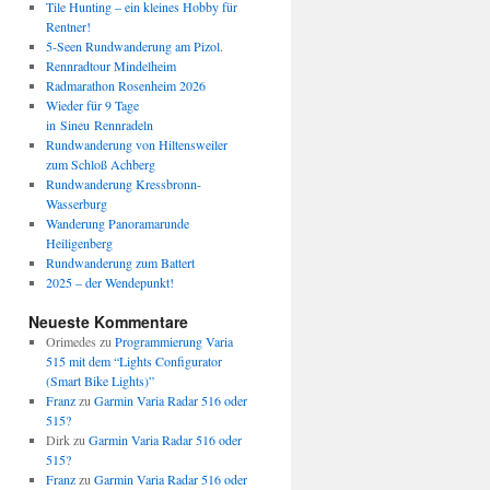
Tile Hunting – ein kleines Hobby für
Rentner!
5-Seen Rundwanderung am Pizol.
Rennradtour Mindelheim
Radmarathon Rosenheim 2026
Wieder für 9 Tage
in Sineu Rennradeln
Rundwanderung von Hiltensweiler
zum Schloß Achberg
Rundwanderung Kressbronn-
Wasserburg
Wanderung Panoramarunde
Heiligenberg
Rundwanderung zum Battert
2025 – der Wendepunkt!
Neueste Kommentare
Orimedes
zu
Programmierung Varia
515 mit dem “Lights Configurator
(Smart Bike Lights)”
Franz
zu
Garmin Varia Radar 516 oder
515?
Dirk
zu
Garmin Varia Radar 516 oder
515?
Franz
zu
Garmin Varia Radar 516 oder