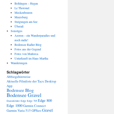
Bohlingen – Hegau
Le Thoronet
Meckenbeuren
Meersburg
Steigungen am See
Überall
Sonstiges
Azoren – ein Wanderparadies und
noch mehr!
Bodensee Radler Blog
Fotos aus der Gegend
Fotos von Mallorca
Unterkunft im Haus Martha
Wanderungen
Schlagwörter
Abbiegehinweise
Aktuelle Filmliste der Tacx Desktop
App
Bodensee Blog
Bodensee Gravel
Edge 800
Datenfelder Edge
Edge 705
Edge 1000
Garmin Connect
Gravel
Garmin Varia 515
GPSies