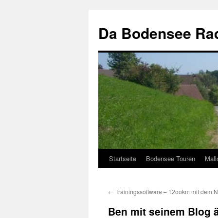
Zum
Inhalt
Da Bodensee Rad
springen
Startseite
Bodensee Touren
Mall
←
Trainingssoftware – 12ookm mit dem 
Ben mit seinem Blog ä