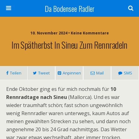
Da Bodensee Radler
10. November 2024 • Keine Kommentare
Im Spätherbst In Sineu Zum Rennradeln
Teilen
Tweet
Anpinnen
Mail
SMS
Ende Oktober ging es für mich nochmals für
10
Rennradtage nach Sineu
(Mallorca). Und es war
wieder traumhaft schön; fast schon ungewöhnlich
wenig Rennradler waren unterwegs, kaum Autos auf
meinen gewählten Strecken zu sehen, und dann noch
angenehme 20 bis 24 Grad nachmittgas. Das Wetter
war zwar etwas wechselhaft, aber immer trocken,