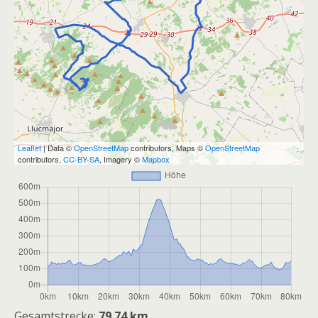
Leaflet
| Data ©
OpenStreetMap
contributors, Maps ©
OpenStreetMap
contributors,
CC-BY-SA
, Imagery ©
Mapbox
Gesamtstrecke:
79.74 km