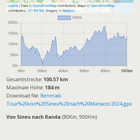
Leaflet
| Data ©
OpenStreetMap
contributors, Maps ©
OpenStreetMap
contributors,
CC-BY-SA
, Imagery ©
Mapbox
Gesamtstrecke:
100.57 km
Maximale Höhe:
184 m
Download file:
Rennrad-
Tour%20von%20Sineu%20nach%20Manacor2024.gpx
Von Sineu nach Randa
(80Km, 900Hm)