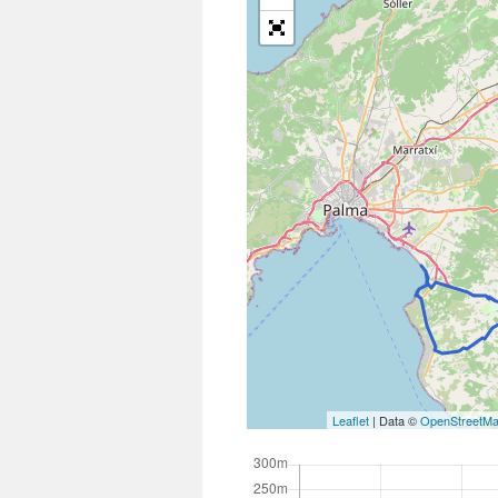
Leaflet
| Data ©
OpenStreetM