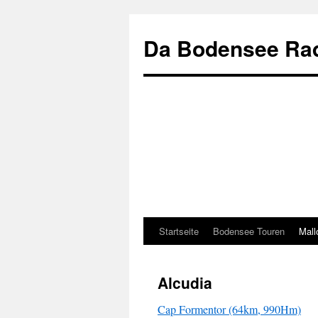
Zum
Inhalt
Da Bodensee Rad
springen
Startseite
Bodensee Touren
Mall
Alcudia
Cap Formentor (64km, 990Hm)