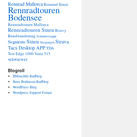
Rennrad Mallorca
Rennrad Sineu
Rennradtouren
Bodensee
Rennradtouren Mallorca
Rennradtouren Sineu
Rouvy
Rundwanderung
Schinderetappe
Sineu
Strava
Segmente
Steigungen
Tacx Desktop APP
TDA
Test Edge 1000
Varia 515
veloviewer
Blogroll
Bbbaschtls Radblog
Bens Bodensee-Radblog
WordPress Blog
Wordpress Support Forum