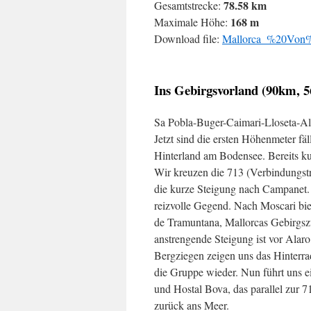
78.58 km
Gesamtstrecke:
168 m
Maximale Höhe:
Download file:
Mallorca_%20Von%
Ins Gebirgsvorland (90km,
Sa Pobla-Buger-Caimari-Lloseta-Al
Jetzt sind die ersten Höhenmeter fäl
Hinterland am Bodensee. Bereits ku
Wir kreuzen die 713 (Verbindungstr
die kurze Steigung nach Campanet. 
reizvolle Gegend. Nach Moscari bie
de Tramuntana, Mallorcas Gebirgszu
anstrengende Steigung ist vor Alar
Bergziegen zeigen uns das Hinterrad
die Gruppe wieder. Nun führt uns e
und Hostal Bova, das parallel zur 7
zurück ans Meer.