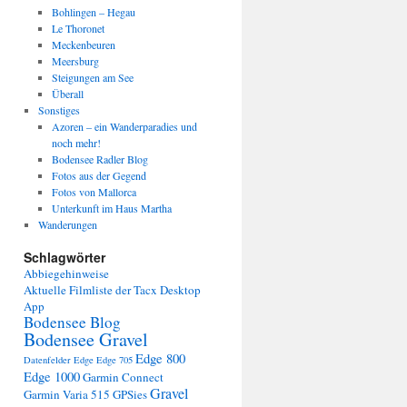
Bohlingen – Hegau
Le Thoronet
Meckenbeuren
Meersburg
Steigungen am See
Überall
Sonstiges
Azoren – ein Wanderparadies und
noch mehr!
Bodensee Radler Blog
Fotos aus der Gegend
Fotos von Mallorca
Unterkunft im Haus Martha
Wanderungen
Schlagwörter
Abbiegehinweise
Aktuelle Filmliste der Tacx Desktop
App
Bodensee Blog
Bodensee Gravel
Edge 800
Datenfelder Edge
Edge 705
Edge 1000
Garmin Connect
Gravel
Garmin Varia 515
GPSies