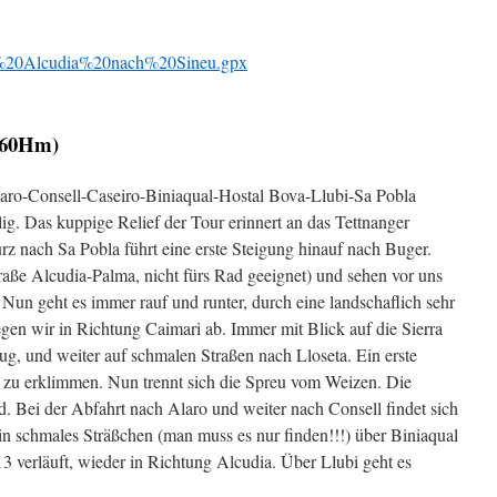
20Alcudia%20nach%20Sineu.gpx
 560Hm)
aro-Consell-Caseiro-Biniaqual-Hostal Bova-Llubi-Sa Pobla
lig. Das kuppige Relief der Tour erinnert an das Tettnanger
rz nach Sa Pobla führt eine erste Steigung hinauf nach Buger.
aße Alcudia-Palma, nicht fürs Rad geeignet) und sehen vor uns
Nun geht es immer rauf und runter, durch eine landschaflich sehr
gen wir in Richtung Caimari ab. Immer mit Blick auf die Sierra
g, und weiter auf schmalen Straßen nach Lloseta. Ein erste
o zu erklimmen. Nun trennt sich die Spreu vom Weizen. Die
. Bei der Abfahrt nach Alaro und weiter nach Consell findet sich
in schmales Sträßchen (man muss es nur finden!!!) über Biniaqual
13 verläuft, wieder in Richtung Alcudia. Über Llubi geht es