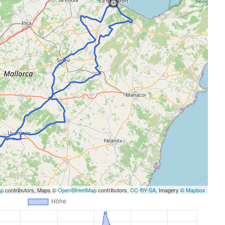
ap
contributors, Maps ©
OpenStreetMap
contributors,
CC-BY-SA
, Imagery ©
Mapbox