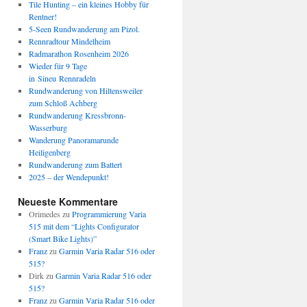
Tile Hunting – ein kleines Hobby für
Rentner!
5-Seen Rundwanderung am Pizol.
Rennradtour Mindelheim
Radmarathon Rosenheim 2026
Wieder für 9 Tage
in Sineu Rennradeln
Rundwanderung von Hiltensweiler
zum Schloß Achberg
Rundwanderung Kressbronn-
Wasserburg
Wanderung Panoramarunde
Heiligenberg
Rundwanderung zum Battert
2025 – der Wendepunkt!
Neueste Kommentare
Orimedes
zu
Programmierung Varia
515 mit dem “Lights Configurator
(Smart Bike Lights)”
Franz
zu
Garmin Varia Radar 516 oder
515?
Dirk
zu
Garmin Varia Radar 516 oder
515?
Franz
zu
Garmin Varia Radar 516 oder