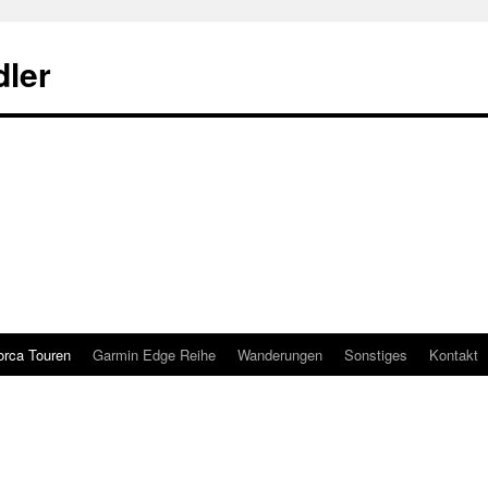
ler
orca Touren
Garmin Edge Reihe
Wanderungen
Sonstiges
Kontakt