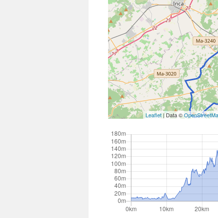
Leaflet
| Data ©
OpenStreetM