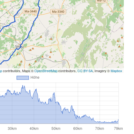
ap
contributors, Maps ©
OpenStreetMap
contributors,
CC-BY-SA
, Imagery ©
Mapbox