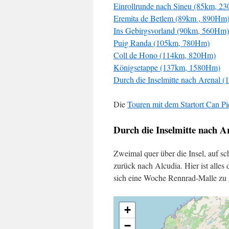
Einrollrunde nach Sineu (85km, 2
Eremita de Betlem (89km , 890Hm
Ins Gebirgsvorland (90km, 560Hm)
Puig Randa (105km, 780Hm)
Coll de Hono (114km, 820Hm)
Königsetappe (137km, 1580Hm)
Durch die Inselmitte nach Arenal
Die
Touren mit dem Startort Can Pic
Durch die Inselmitte nach 
Zweimal quer über die Insel, auf s
zurück nach Alcudia. Hier ist alles
sich eine Woche Rennrad-Malle zu
+
−