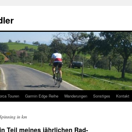
ler
orca Touren
Garmin Edge Reihe
Wanderungen
Sonstiges
Kontakt
pinning in km
in Teil meines jährlichen Rad-