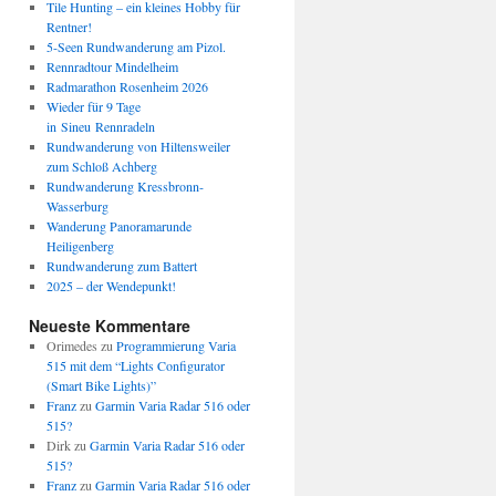
Tile Hunting – ein kleines Hobby für
Rentner!
5-Seen Rundwanderung am Pizol.
Rennradtour Mindelheim
Radmarathon Rosenheim 2026
Wieder für 9 Tage
in Sineu Rennradeln
Rundwanderung von Hiltensweiler
zum Schloß Achberg
Rundwanderung Kressbronn-
Wasserburg
Wanderung Panoramarunde
Heiligenberg
Rundwanderung zum Battert
2025 – der Wendepunkt!
Neueste Kommentare
Orimedes
zu
Programmierung Varia
515 mit dem “Lights Configurator
(Smart Bike Lights)”
Franz
zu
Garmin Varia Radar 516 oder
515?
Dirk
zu
Garmin Varia Radar 516 oder
515?
Franz
zu
Garmin Varia Radar 516 oder