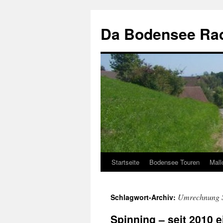
Zum
Inhalt
Da Bodensee Rad
springen
Startseite
Bodensee Touren
Mall
Umrechnung S
Schlagwort-Archiv:
Spinning – seit 2010 e