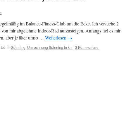
z
regelmäßig im Balance-Fitness-Club um die Ecke. Ich versuche 2
t von mir abgelehnte Indoor-Rad aufzusteigen. Anfangs fiel es mir
en, aber je älter umso …
Weiterlesen
→
tet mit
Spinning
,
Umrechnung Spinning in km
|
3 Kommentare