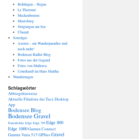
Bohlingen – Hegau
Le Thoronet
Meckenbeuren
Meersburg
Steigungen am See
Überall
Sonstiges
Azoren – ein Wanderparadies und
noch mehr!
Bodensee Radler Blog
Fotos aus der Gegend
Fotos von Mallorca
Unterkunft im Haus Martha
Wanderungen
Schlagwörter
Abbiegehinweise
Aktuelle Filmliste der Tacx Desktop
App
Bodensee Blog
Bodensee Gravel
Edge 800
Datenfelder Edge
Edge 705
Edge 1000
Garmin Connect
Gravel
Garmin Varia 515
GPSies