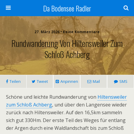
Da Bodensee Radler
27. März 2026 • Keine Kommentare
Rundwanderung Von Hiltensweiler Zum
Schloß Achberg
Teilen
Tweet
Anpinnen
Mail
SMS
Schöne und leichte Rundwanderung von
Hiltensweiler
zum Schloß Achberg
, und über den Langensee wieder
zurück nach Hiltensweiler. Auf den 16,5km sammeln
sich gut 330Hm. Der erste Teil des Weges für entlang
der Argen durch eine Waldlandschaft bis zum Schloß