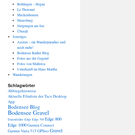
Bohlingen – Hegau
Le Thoronet
Meckenbeuren
Meersburg
Steigungen am See
Überall
Sonstiges
Azoren – ein Wanderparadies und
noch mehr!
Bodensee Radler Blog
Fotos aus der Gegend
Fotos von Mallorca
Unterkunft im Haus Martha
Wanderungen
Schlagwörter
Abbiegehinweise
Aktuelle Filmliste der Tacx Desktop
App
Bodensee Blog
Bodensee Gravel
Edge 800
Datenfelder Edge
Edge 705
Edge 1000
Garmin Connect
Gravel
Garmin Varia 515
GPSies