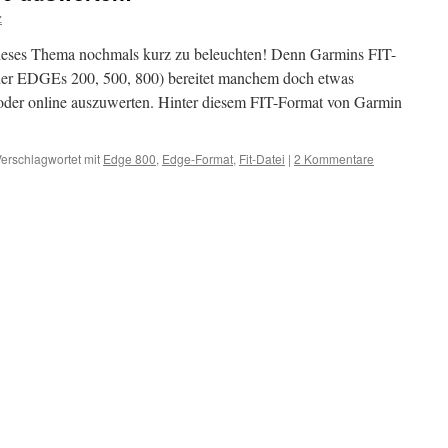
z
 dieses Thema nochmals kurz zu beleuchten! Denn Garmins FIT-
der EDGEs 200, 500, 800) bereitet manchem doch etwas
 oder online auszuwerten. Hinter diesem FIT-Format von Garmin
erschlagwortet mit
Edge 800
,
Edge-Format
,
Fit-Datei
|
2 Kommentare