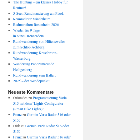
Tile Hunting – ein kleines Hobby für
Rentner!
5-Seen Rundwanderung am Pizol.
Rennradtour Mindelheim
Radmarathon Rosenheim 2026
Wieder für 9 Tage
in Sineu Rennradeln
Rundwanderung von Hiltensweiler
zum Schloß Achberg
Rundwanderung Kressbronn-
Wasserburg
Wanderung Panoramarunde
Heiligenberg
Rundwanderung zum Battert
2025 – der Wendepunkt!
Neueste Kommentare
Orimedes
zu
Programmierung Varia
515 mit dem “Lights Configurator
(Smart Bike Lights)”
Franz
zu
Garmin Varia Radar 516 oder
515?
Dirk
zu
Garmin Varia Radar 516 oder
515?
Franz
zu
Garmin Varia Radar 516 oder