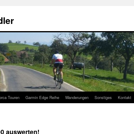
ler
orca Touren
Garmin Edge Reihe
Wanderungen
Sonstiges
Kontakt
0 auswerten!