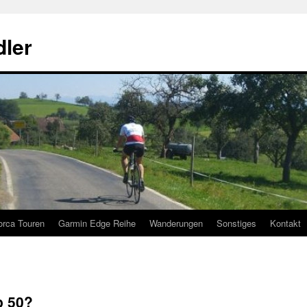
ler
orca Touren
Garmin Edge Reihe
Wanderungen
Sonstiges
Kontakt
p 50?