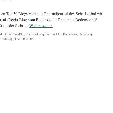
 den Top 50 Blogs vom http://fahrradjournal.de/. Schade, sind wir
ent, als Regio-Blog vom Bodensee für Radler am Bodensee :-)!
0 aus der Sicht …
Weiterlesen
→
t mit
Fahrrad-Blog
,
Fahrradblog
,
Fahrradblog Bodensee
,
Rad-Blog
,
eersburg
|
4 Kommentare