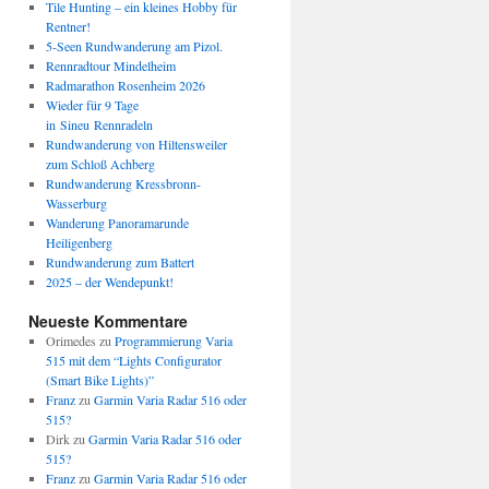
Tile Hunting – ein kleines Hobby für
Rentner!
5-Seen Rundwanderung am Pizol.
Rennradtour Mindelheim
Radmarathon Rosenheim 2026
Wieder für 9 Tage
in Sineu Rennradeln
Rundwanderung von Hiltensweiler
zum Schloß Achberg
Rundwanderung Kressbronn-
Wasserburg
Wanderung Panoramarunde
Heiligenberg
Rundwanderung zum Battert
2025 – der Wendepunkt!
Neueste Kommentare
Orimedes
zu
Programmierung Varia
515 mit dem “Lights Configurator
(Smart Bike Lights)”
Franz
zu
Garmin Varia Radar 516 oder
515?
Dirk
zu
Garmin Varia Radar 516 oder
515?
Franz
zu
Garmin Varia Radar 516 oder