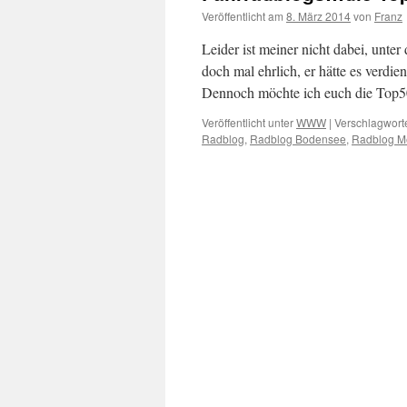
Veröffentlicht am
8. März 2014
von
Franz
Leider ist meiner nicht dabei, unter
doch mal ehrlich, er hätte es verdi
Dennoch möchte ich euch die Top5
Veröffentlicht unter
WWW
|
Verschlagworte
Radblog
,
Radblog Bodensee
,
Radblog M