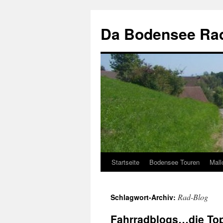
Zum
Inhalt
Da Bodensee Rad
springen
Startseite
Bodensee Touren
Mall
Rad-Blog
Schlagwort-Archiv:
Fahrradblogs…die To