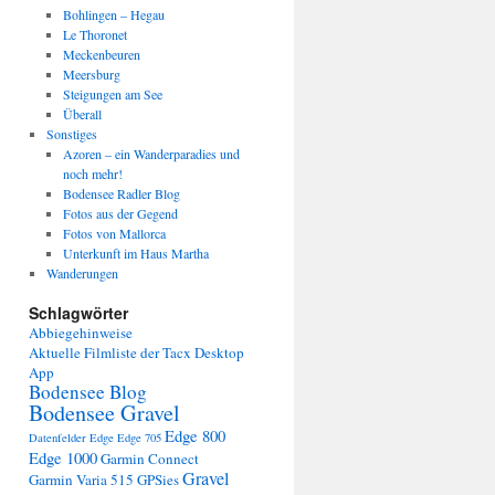
Bohlingen – Hegau
Le Thoronet
Meckenbeuren
Meersburg
Steigungen am See
Überall
Sonstiges
Azoren – ein Wanderparadies und
noch mehr!
Bodensee Radler Blog
Fotos aus der Gegend
Fotos von Mallorca
Unterkunft im Haus Martha
Wanderungen
Schlagwörter
Abbiegehinweise
Aktuelle Filmliste der Tacx Desktop
App
Bodensee Blog
Bodensee Gravel
Edge 800
Datenfelder Edge
Edge 705
Edge 1000
Garmin Connect
Gravel
Garmin Varia 515
GPSies