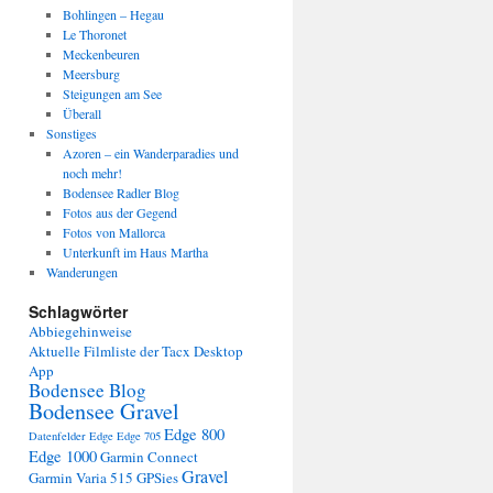
Bohlingen – Hegau
Le Thoronet
Meckenbeuren
Meersburg
Steigungen am See
Überall
Sonstiges
Azoren – ein Wanderparadies und
noch mehr!
Bodensee Radler Blog
Fotos aus der Gegend
Fotos von Mallorca
Unterkunft im Haus Martha
Wanderungen
Schlagwörter
Abbiegehinweise
Aktuelle Filmliste der Tacx Desktop
App
Bodensee Blog
Bodensee Gravel
Edge 800
Datenfelder Edge
Edge 705
Edge 1000
Garmin Connect
Gravel
Garmin Varia 515
GPSies