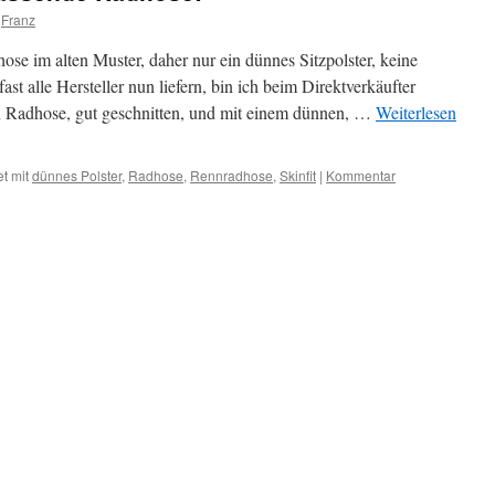
Franz
se im alten Muster, daher nur ein dünnes Sitzpolster, keine
st alle Hersteller nun liefern, bin ich beim Direktverkäufter
in Radhose, gut geschnitten, und mit einem dünnen, …
Weiterlesen
t mit
dünnes Polster
,
Radhose
,
Rennradhose
,
Skinfit
|
Kommentar