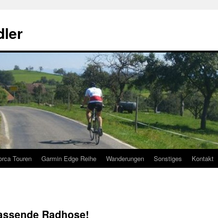
ler
orca Touren
Garmin Edge Reihe
Wanderungen
Sonstiges
Kontakt
 passende Radhose!