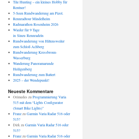
Tile Hunting – ein kleines Hobby für
Rentner!
5-Seen Rundwanderung am Pizol.
Rennradtour Mindelheim
Radmarathon Rosenheim 2026
Wieder für 9 Tage
in Sineu Rennradeln
Rundwanderung von Hiltensweiler
zum Schloß Achberg
Rundwanderung Kressbronn-
Wasserburg
Wanderung Panoramarunde
Heiligenberg
Rundwanderung zum Battert
2025 – der Wendepunkt!
Neueste Kommentare
Orimedes
zu
Programmierung Varia
515 mit dem “Lights Configurator
(Smart Bike Lights)”
Franz
zu
Garmin Varia Radar 516 oder
515?
Dirk
zu
Garmin Varia Radar 516 oder
515?
Franz
zu
Garmin Varia Radar 516 oder