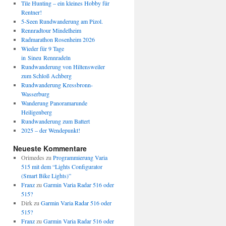
Tile Hunting – ein kleines Hobby für
Rentner!
5-Seen Rundwanderung am Pizol.
Rennradtour Mindelheim
Radmarathon Rosenheim 2026
Wieder für 9 Tage
in Sineu Rennradeln
Rundwanderung von Hiltensweiler
zum Schloß Achberg
Rundwanderung Kressbronn-
Wasserburg
Wanderung Panoramarunde
Heiligenberg
Rundwanderung zum Battert
2025 – der Wendepunkt!
Neueste Kommentare
Orimedes
zu
Programmierung Varia
515 mit dem “Lights Configurator
(Smart Bike Lights)”
Franz
zu
Garmin Varia Radar 516 oder
515?
Dirk
zu
Garmin Varia Radar 516 oder
515?
Franz
zu
Garmin Varia Radar 516 oder