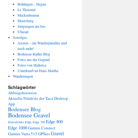
Bohlingen – Hegau
Le Thoronet
Meckenbeuren
Meersburg
Steigungen am See
Überall
Sonstiges
Azoren – ein Wanderparadies und
noch mehr!
Bodensee Radler Blog
Fotos aus der Gegend
Fotos von Mallorca
Unterkunft im Haus Martha
Wanderungen
Schlagwörter
Abbiegehinweise
Aktuelle Filmliste der Tacx Desktop
App
Bodensee Blog
Bodensee Gravel
Edge 800
Datenfelder Edge
Edge 705
Edge 1000
Garmin Connect
Gravel
Garmin Varia 515
GPSies