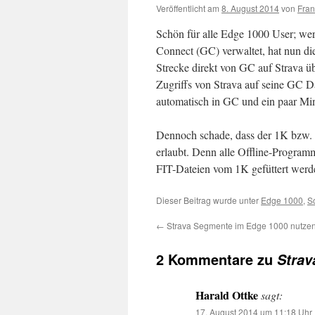
Veröffentlicht am
8. August 2014
von
Fran
Schön für alle Edge 1000 User; wer
Connect (GC) verwaltet, hat nun di
Strecke direkt von GC auf Strava üb
Zugriffs von Strava auf seine GC 
automatisch in GC und ein paar Minu
Dennoch schade, dass der 1K bzw. 
erlaubt. Denn alle Offline-Progra
FIT-Dateien vom 1K gefüttert werd
Dieser Beitrag wurde unter
Edge 1000
,
S
←
Strava Segmente im Edge 1000 nutzen
2 Kommentare zu
Strav
Harald Ottke
sagt:
17. August 2014 um 11:18 Uhr