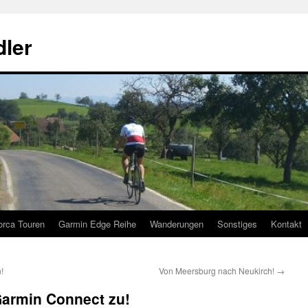
ler
orca Touren
Garmin Edge Reihe
Wanderungen
Sonstiges
Kontakt
!
Von Meersburg nach Neukirch!
→
 Garmin Connect zu!