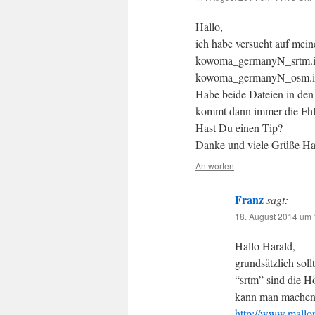
Hallo,
ich habe versucht auf mei
kowoma_germanyN_srtm.
kowoma_germanyN_osm.
Habe beide Dateien in den
kommt dann immer die Fhle
Hast Du einen Tip?
Danke und viele Grüße Ha
Antworten
Franz
sagt:
18. August 2014 um 
Hallo Harald,
grundsätzlich sol
“srtm” sind die H
kann man machen
http://www.mallo