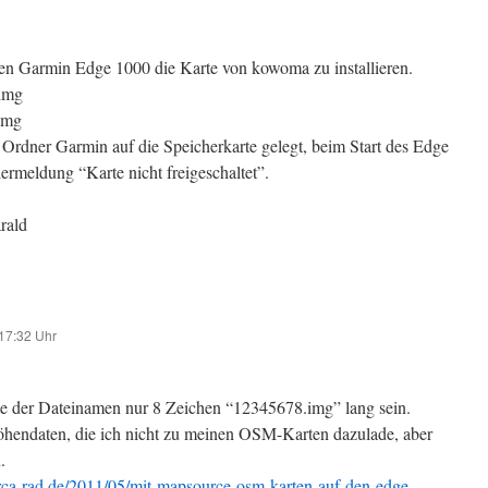
nen Garmin Edge 1000 die Karte von kowoma zu installieren.
img
img
 Ordner Garmin auf die Speicherkarte gelegt, beim Start des Edge
rmeldung “Karte nicht freigeschaltet”.
rald
17:32 Uhr
lte der Dateinamen nur 8 Zeichen “12345678.img” lang sein.
öhendaten, die ich nicht zu meinen OSM-Karten dazulade, aber
.
rca-rad.de/2011/05/mit-mapsource-osm-karten-auf-den-edge-