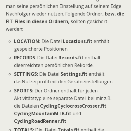
man seine persönlichen Einstellung auf seinem Edge
Nachfolger wieder nutzen. Folgende Ordner
, bzw. die
FIT-Files in diesen Ordnern,
sollten gesichert
werden:
LOCATION:
Die Datei
Locations.fit
enthält
gespeicherte Positionen.
RECORDS
: Die Datei
Records.fit
enthält
dieerreichten persönlichen Rekorde.
SETTINGS:
Die Datei
Settings.fit
enthält
dasNutzerprofil mit den Geräteeinstellungen.
SPORTS:
Der Ordner enthält für jeden
Aktivitätstyp eine separate Datei; bei mir z.B.
die Dateien
CyclingCyclocrossCrosser.fit
,
CyclingMountainMTB.fit
und
CyclingRoadRenner.fit
TOTALS:
Die Datei
Totals.fit
enthält die