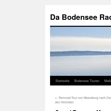
Zum
Inhalt
Da Bodensee Rad
springen
Startseite
Bodensee Touren
Mall
←
Rennrad-Tour von Meersburg nach De
den Höchsten