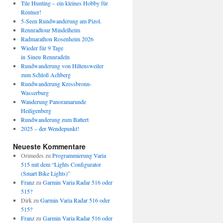
Tile Hunting – ein kleines Hobby für
Rentner!
5-Seen Rundwanderung am Pizol.
Rennradtour Mindelheim
Radmarathon Rosenheim 2026
Wieder für 9 Tage
in Sineu Rennradeln
Rundwanderung von Hiltensweiler
zum Schloß Achberg
Rundwanderung Kressbronn-
Wasserburg
Wanderung Panoramarunde
Heiligenberg
Rundwanderung zum Battert
2025 – der Wendepunkt!
Neueste Kommentare
Orimedes
zu
Programmierung Varia
515 mit dem “Lights Configurator
(Smart Bike Lights)”
Franz
zu
Garmin Varia Radar 516 oder
515?
Dirk
zu
Garmin Varia Radar 516 oder
515?
Franz
zu
Garmin Varia Radar 516 oder