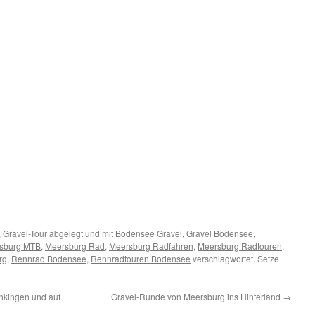
,
Gravel-Tour
abgelegt und mit
Bodensee Gravel
,
Gravel Bodensee
,
sburg MTB
,
Meersburg Rad
,
Meersburg Radfahren
,
Meersburg Radtouren
,
rg
,
Rennrad Bodensee
,
Rennradtouren Bodensee
verschlagwortet. Setze
nkingen und auf
Gravel-Runde von Meersburg ins Hinterland
→