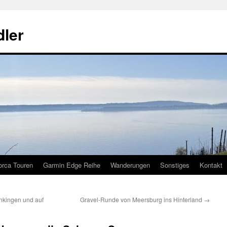
ler
orca Touren
Garmin Edge Reihe
Wanderungen
Sonstiges
Kontakt
nkingen und auf
Gravel-Runde von Meersburg ins Hinterland
→