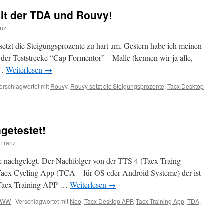
t der TDA und Rouvy!
anz
y setzt die Steigungsprozente zu hart um. Gestern habe ich meinen
der Teststrecke “Cap Formentor” – Malle (kennen wir ja alle,
 …
Weiterlesen
→
erschlagwortet mit
Rouvy
,
Rouvy setzt die Steigungsprozente
,
Tacx Desktop
getestet!
Franz
re nachgelegt. Der Nachfolger von der TTS 4 (Tacx Traing
Tacx Cycling App (TCA – für OS oder Android Systeme) der ist
e Tacx Training APP …
Weiterlesen
→
WW
|
Verschlagwortet mit
Neo
,
Tacx Desktop APP
,
Tacx Training App
,
TDA
,