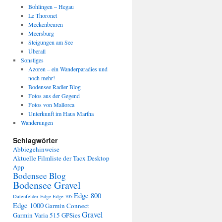
Bohlingen – Hegau
Le Thoronet
Meckenbeuren
Meersburg
Steigungen am See
Überall
Sonstiges
Azoren – ein Wanderparadies und
noch mehr!
Bodensee Radler Blog
Fotos aus der Gegend
Fotos von Mallorca
Unterkunft im Haus Martha
Wanderungen
Schlagwörter
Abbiegehinweise
Aktuelle Filmliste der Tacx Desktop
App
Bodensee Blog
Bodensee Gravel
Edge 800
Datenfelder Edge
Edge 705
Edge 1000
Garmin Connect
Gravel
Garmin Varia 515
GPSies