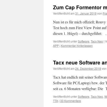
Zum Cap Formentor mi
Veröffentlicht am
31. Januar 2019
von
Fr
Nun ist es für mich offiziell; Rouv
Test hoch zum First View Point auf 
diesen 1. Hügel) – durchgeführt:
Veröffentlicht unter
Software
,
Tacx Neo
|
V
APP
|
Kommentar hinterlassen
Tacx neue Software an
Veröffentlicht am
24. Dezember 2018
von
Tacx hat endlich mit seiner Softwa
Software für PC/Laptop) bzw. der 
seit ca. 6 Monaten verfügbar: Di
Veröffentlicht unter
Software
,
Tacx Neo
,
W
TTA
|
33 Kommentare