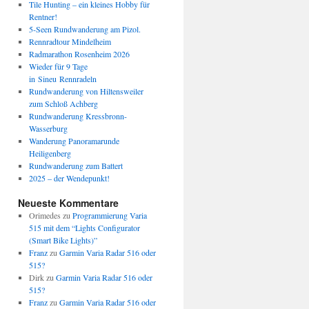
Tile Hunting – ein kleines Hobby für
Rentner!
5-Seen Rundwanderung am Pizol.
Rennradtour Mindelheim
Radmarathon Rosenheim 2026
Wieder für 9 Tage
in Sineu Rennradeln
Rundwanderung von Hiltensweiler
zum Schloß Achberg
Rundwanderung Kressbronn-
Wasserburg
Wanderung Panoramarunde
Heiligenberg
Rundwanderung zum Battert
2025 – der Wendepunkt!
Neueste Kommentare
Orimedes
zu
Programmierung Varia
515 mit dem “Lights Configurator
(Smart Bike Lights)”
Franz
zu
Garmin Varia Radar 516 oder
515?
Dirk
zu
Garmin Varia Radar 516 oder
515?
Franz
zu
Garmin Varia Radar 516 oder