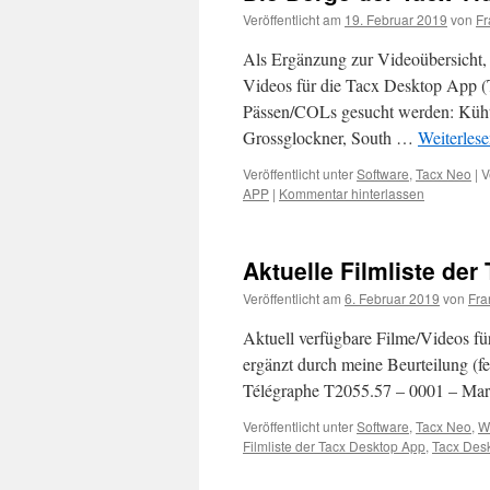
Veröffentlicht am
19. Februar 2019
von
Fr
Als Ergänzung zur Videoübersicht, 
Videos für die Tacx Desktop App (
Pässen/COLs gesucht werden: Küht
Grossglockner, South …
Weiterles
Veröffentlicht unter
Software
,
Tacx Neo
|
V
APP
|
Kommentar hinterlassen
Aktuelle Filmliste der
Veröffentlicht am
6. Februar 2019
von
Fra
Aktuell verfügbare Filme/Videos f
ergänzt durch meine Beurteilung (f
Télégraphe T2055.57 – 0001 – Ma
Veröffentlicht unter
Software
,
Tacx Neo
,
W
Filmliste der Tacx Desktop App
,
Tacx Des