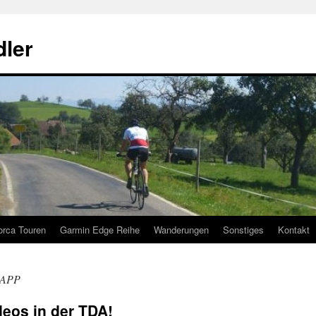
ler
orca Touren
Garmin Edge Reihe
Wanderungen
Sonstiges
Kontakt
 APP
deos in der TDA!