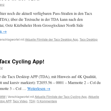
anz
hier noch die aktuell verfügbaren Pass-Straßen in den Tacx
TDA); über die Textsuche in der TDA kann nach den
ai, Oetz Kitzbuheler Horn Grossglockner North Side
en
→
erschlagwortet mit
Aktuelle Filmliste der Tacx Desktop App
,
Tacx Desktop
 Tacx Cycling App!
nz
ür die Tacx Desktop APP (TDA), mit Hinweis auf 4K Qualität,
ett und kursiv markiert): T2055.56 – 0001 – Marmotte 2 – Col du
rmotte 3 – Col …
Weiterlesen
→
WW
|
Verschlagwortet mit
Aktuelle Filmliste der Tacx Cycling App
,
Aktuelle
ktop APP
,
Tacx Video
,
TDA
|
5 Kommentare