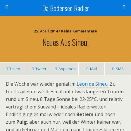
Da Bodensee Radler
25. April 2014 • Keine Kommentare
Neues Aus Sineu!
Teilen
Tweet
Anpinnen
Mail
SMS
Die Woche war wieder genial im
Leon de Sineu
. Zu
fünft radelten wir diesmal auf etwas längeren Touren
rund um Sineu. 8 Tage Sonne bei 22-25°C, und relativ
verträglichem Südwind – ideales Radlerwetter!
Endlich ging es mal wieder nach
Betlem
und hoch
zum
Puig
, aber auch nur, weil der Winter keiner war,
und im Februar und März ein paar Trainingskilometer