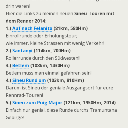
drin waren!
Hier die Links zu meinen neuen
Sineu-Touren mit
dem Renner 2014
:
1.)
Auf nach Felanitx
(81km, 580Hm)
Einrollrunde oder Erholungstour;
wie immer, kleine Strassen mit wenig Verkehr!
2.)
Santanyi
(
114km, 700Hm
)
Rollerrunde durch den Südwesten
!
3.)
Betlem
(108km, 1430Hm
)
Betlem muss man einmal gefahren sein!
4.)
Sineu Rund um
(103km, 810Hm)
Darum ist Sineu der geniale Ausgangsort für eure
Rennrad-Touren!
5.)
Sineu zum Puig Major
(121km, 1950Hm, 2014)
Einfach nur genial, diese Runde durchs Tramuntana
Gebirge!