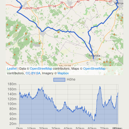
Leaflet
| Data ©
OpenStreetMap
contributors, Maps ©
OpenStreetMap
contributors,
CC-BY-SA
, Imagery ©
Mapbox