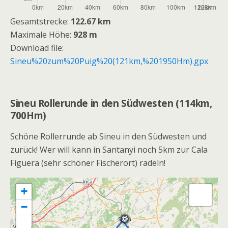
Gesamtstrecke:
122.67 km
Maximale Höhe:
928 m
Download file:
Sineu%20zum%20Puig%20(121km,%201950Hm).gpx
Sineu Rollerunde in den Südwesten (114km,
700Hm)
Schöne Rollerrunde ab Sineu in den Südwesten und
zurück! Wer will kann in Santanyi noch 5km zur Cala
Figuera (sehr schöner Fischerort) radeln!
+
−