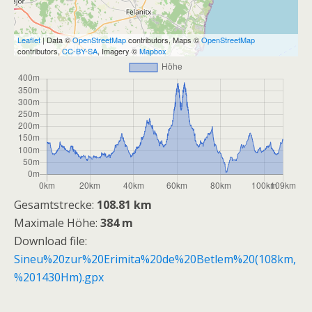
Leaflet
| Data ©
OpenStreetMap
contributors, Maps ©
OpenStreetMap
contributors,
CC-BY-SA
, Imagery ©
Mapbox
Gesamtstrecke:
108.81 km
Maximale Höhe:
384 m
Download file:
Sineu%20zur%20Erimita%20de%20Betlem%20(108km,
%201430Hm).gpx