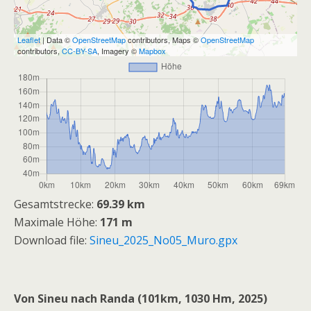
Leaflet
| Data ©
OpenStreetMap
contributors, Maps ©
OpenStreetMap
contributors,
CC-BY-SA
, Imagery ©
Mapbox
Gesamtstrecke:
69.39 km
Maximale Höhe:
171 m
Download file:
Sineu_2025_No05_Muro.gpx
Von Sineu nach Randa (101km, 1030 Hm, 2025)