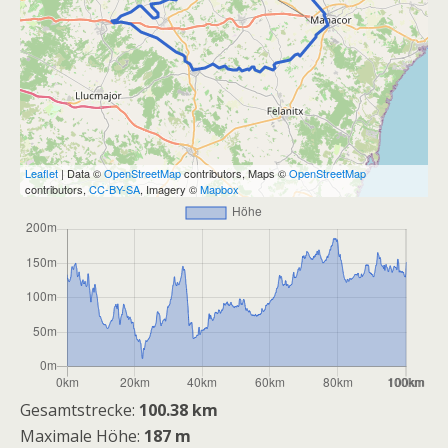
Leaflet
| Data ©
OpenStreetMap
contributors, Maps ©
OpenStreetMap
contributors,
CC-BY-SA
, Imagery ©
Mapbox
Gesamtstrecke:
100.38 km
Maximale Höhe:
187 m