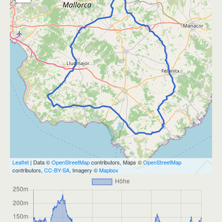
Leaflet
| Data ©
OpenStreetMap
contributors, Maps ©
OpenStreetMap
contributors,
CC-BY-SA
, Imagery ©
Mapbox