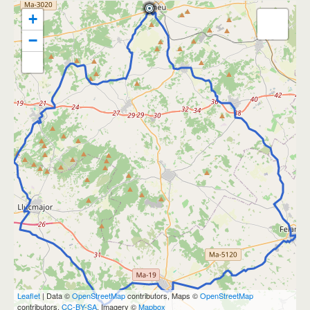
+
−
Leaflet
| Data ©
OpenStreetMap
contributors, Maps ©
OpenStreetMap
contributors,
CC-BY-SA
, Imagery ©
Mapbox