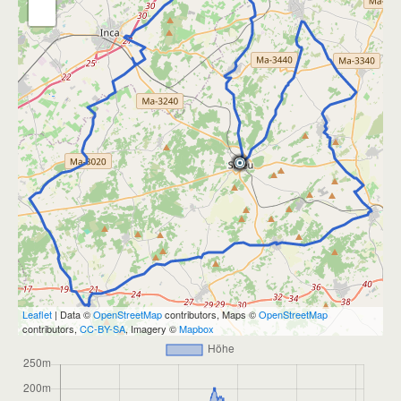
Leaflet
| Data ©
OpenStreetMap
contributors, Maps ©
OpenStreetMap
contributors,
CC-BY-SA
, Imagery ©
Mapbox