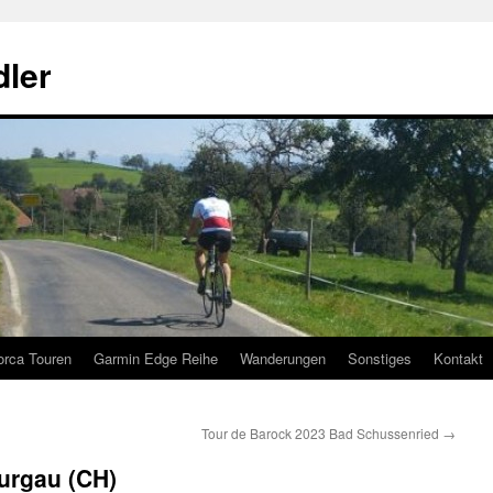
ler
orca Touren
Garmin Edge Reihe
Wanderungen
Sonstiges
Kontakt
Tour de Barock 2023 Bad Schussenried
→
urgau (CH)