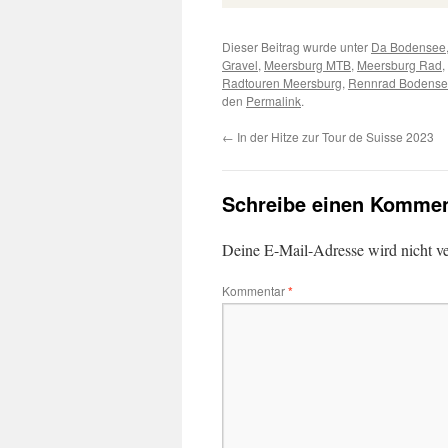
Dieser Beitrag wurde unter
Da Bodensee
Gravel
,
Meersburg MTB
,
Meersburg Rad
,
Radtouren Meersburg
,
Rennrad Bodens
den
Permalink
.
←
In der Hitze zur Tour de Suisse 2023
Schreibe einen Kommen
Deine E-Mail-Adresse wird nicht ver
Kommentar
*