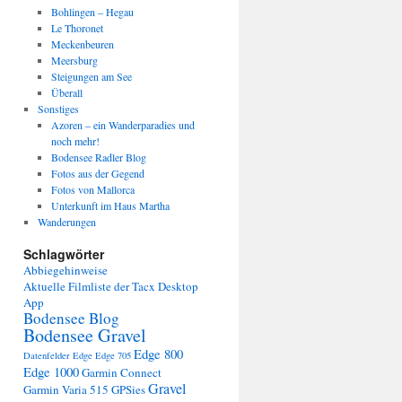
Bohlingen – Hegau
Le Thoronet
Meckenbeuren
Meersburg
Steigungen am See
Überall
Sonstiges
Azoren – ein Wanderparadies und
noch mehr!
Bodensee Radler Blog
Fotos aus der Gegend
Fotos von Mallorca
Unterkunft im Haus Martha
Wanderungen
Schlagwörter
Abbiegehinweise
Aktuelle Filmliste der Tacx Desktop
App
Bodensee Blog
Bodensee Gravel
Edge 800
Datenfelder Edge
Edge 705
Edge 1000
Garmin Connect
Gravel
Garmin Varia 515
GPSies