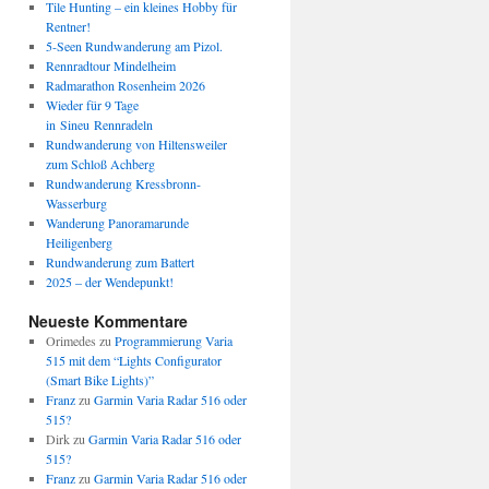
Tile Hunting – ein kleines Hobby für
Rentner!
5-Seen Rundwanderung am Pizol.
Rennradtour Mindelheim
Radmarathon Rosenheim 2026
Wieder für 9 Tage
in Sineu Rennradeln
Rundwanderung von Hiltensweiler
zum Schloß Achberg
Rundwanderung Kressbronn-
Wasserburg
Wanderung Panoramarunde
Heiligenberg
Rundwanderung zum Battert
2025 – der Wendepunkt!
Neueste Kommentare
Orimedes
zu
Programmierung Varia
515 mit dem “Lights Configurator
(Smart Bike Lights)”
Franz
zu
Garmin Varia Radar 516 oder
515?
Dirk
zu
Garmin Varia Radar 516 oder
515?
Franz
zu
Garmin Varia Radar 516 oder