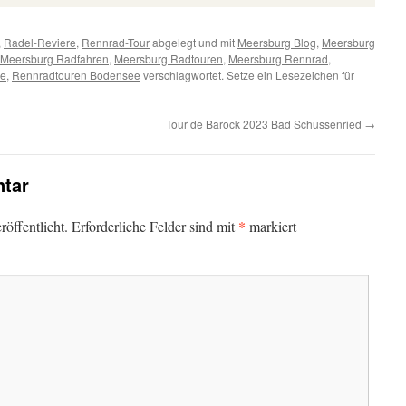
,
Radel-Reviere
,
Rennrad-Tour
abgelegt und mit
Meersburg Blog
,
Meersburg
Meersburg Radfahren
,
Meersburg Radtouren
,
Meersburg Rennrad
,
ee
,
Rennradtouren Bodensee
verschlagwortet. Setze ein Lesezeichen für
Tour de Barock 2023 Bad Schussenried
→
tar
*
öffentlicht.
Erforderliche Felder sind mit
markiert