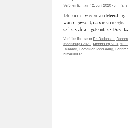
Veröffentlicht am
12. Juni 2020
von
Franz
Ich bin mal wieder von Meersburg i
war so gewählt, dass noch möglichs
es hat sich voll gelohnt; als Downl
Veröffentlicht unter
Da Bodensee
,
Rennra
Meersburg Gravel
,
Meersburg MTB
,
Meer
Rennrad
,
Radtouren Meersburg
,
Rennra
hinterlassen