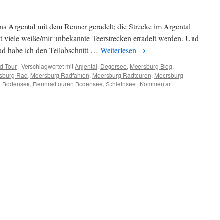
ns Argental mit dem Renner geradelt; die Strecke im Argental
t viele weiße/mir unbekannte Teerstrecken erradelt werden. Und
oad habe ich den Teilabschnitt …
Weiterlesen
→
d-Tour
|
Verschlagwortet mit
Argental
,
Degersee
,
Meersburg Blog
,
sburg Rad
,
Meersburg Radfahren
,
Meersburg Radtouren
,
Meersburg
d Bodensee
,
Rennradtouren Bodensee
,
Schleinsee
|
Kommentar