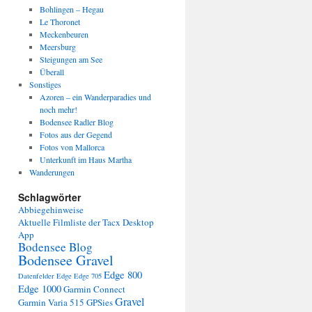
Bohlingen – Hegau
Le Thoronet
Meckenbeuren
Meersburg
Steigungen am See
Überall
Sonstiges
Azoren – ein Wanderparadies und
noch mehr!
Bodensee Radler Blog
Fotos aus der Gegend
Fotos von Mallorca
Unterkunft im Haus Martha
Wanderungen
Schlagwörter
Abbiegehinweise
Aktuelle Filmliste der Tacx Desktop
App
Bodensee Blog
Bodensee Gravel
Edge 800
Datenfelder Edge
Edge 705
Edge 1000
Garmin Connect
Gravel
Garmin Varia 515
GPSies