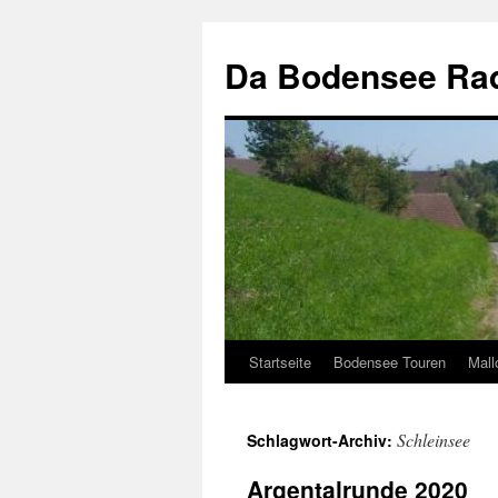
Zum
Inhalt
Da Bodensee Rad
springen
Startseite
Bodensee Touren
Mall
Schleinsee
Schlagwort-Archiv:
Argentalrunde 2020