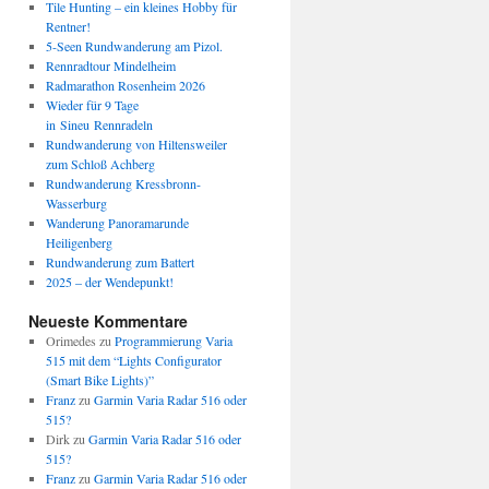
Tile Hunting – ein kleines Hobby für
Rentner!
5-Seen Rundwanderung am Pizol.
Rennradtour Mindelheim
Radmarathon Rosenheim 2026
Wieder für 9 Tage
in Sineu Rennradeln
Rundwanderung von Hiltensweiler
zum Schloß Achberg
Rundwanderung Kressbronn-
Wasserburg
Wanderung Panoramarunde
Heiligenberg
Rundwanderung zum Battert
2025 – der Wendepunkt!
Neueste Kommentare
Orimedes
zu
Programmierung Varia
515 mit dem “Lights Configurator
(Smart Bike Lights)”
Franz
zu
Garmin Varia Radar 516 oder
515?
Dirk
zu
Garmin Varia Radar 516 oder
515?
Franz
zu
Garmin Varia Radar 516 oder