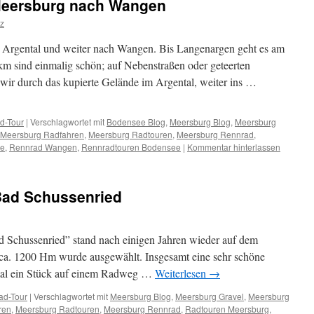
Meersburg nach Wangen
z
 Argental und weiter nach Wangen. Bis Langenargen geht es am
km sind einmalig schön; auf Nebenstraßen oder geteerten
 wir durch das kupierte Gelände im Argental, weiter ins …
d-Tour
|
Verschlagwortet mit
Bodensee Blog
,
Meersburg Blog
,
Meersburg
Meersburg Radfahren
,
Meersburg Radtouren
,
Meersburg Rennrad
,
ee
,
Rennrad Wangen
,
Rennradtouren Bodensee
|
Kommentar hinterlassen
Bad Schussenried
Schussenried” stand nach einigen Jahren wieder auf dem
ca. 1200 Hm wurde ausgewählt. Insgesamt eine sehr schöne
al ein Stück auf einem Radweg …
Weiterlesen
→
ad-Tour
|
Verschlagwortet mit
Meersburg Blog
,
Meersburg Gravel
,
Meersburg
ren
,
Meersburg Radtouren
,
Meersburg Rennrad
,
Radtouren Meersburg
,