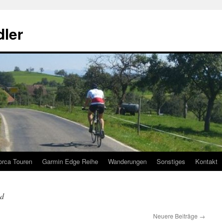
ler
orca Touren
Garmin Edge Reihe
Wanderungen
Sonstiges
Kontakt
ad
Neuere Beiträge
→