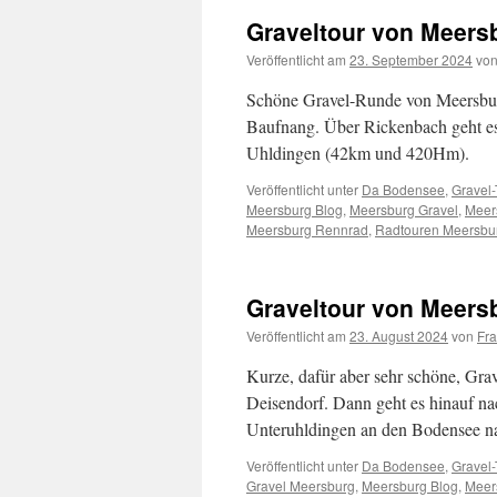
Graveltour von Meers
Veröffentlicht am
23. September 2024
vo
Schöne Gravel-Runde von Meersbur
Baufnang. Über Rickenbach geht e
Uhldingen (42km und 420Hm).
Veröffentlicht unter
Da Bodensee
,
Gravel-
Meersburg Blog
,
Meersburg Gravel
,
Meer
Meersburg Rennrad
,
Radtouren Meersbu
Graveltour von Meers
Veröffentlicht am
23. August 2024
von
Fr
Kurze, dafür aber sehr schöne, Gr
Deisendorf. Dann geht es hinauf n
Unteruhldingen an den Bodensee n
Veröffentlicht unter
Da Bodensee
,
Gravel-
Gravel Meersburg
,
Meersburg Blog
,
Meer