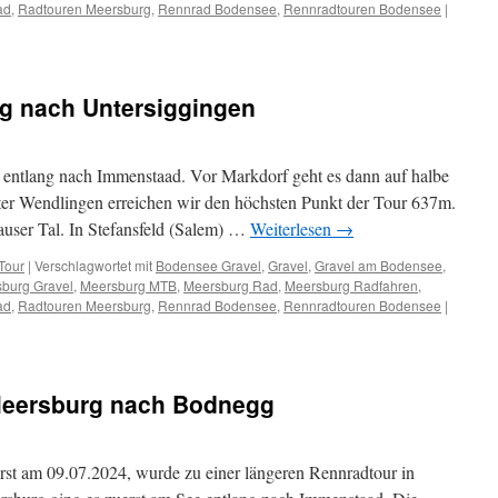
ad
,
Radtouren Meersburg
,
Rennrad Bodensee
,
Rennradtouren Bodensee
|
g nach Untersiggingen
entlang nach Immenstaad. Vor Markdorf geht es dann auf halbe
r Wendlingen erreichen wir den höchsten Punkt der Tour 637m.
user Tal. In Stefansfeld (Salem) …
Weiterlesen
→
Tour
|
Verschlagwortet mit
Bodensee Gravel
,
Gravel
,
Gravel am Bodensee
,
burg Gravel
,
Meersburg MTB
,
Meersburg Rad
,
Meersburg Radfahren
,
ad
,
Radtouren Meersburg
,
Rennrad Bodensee
,
Rennradtouren Bodensee
|
Meersburg nach Bodnegg
rst am 09.07.2024, wurde zu einer längeren Rennradtour in