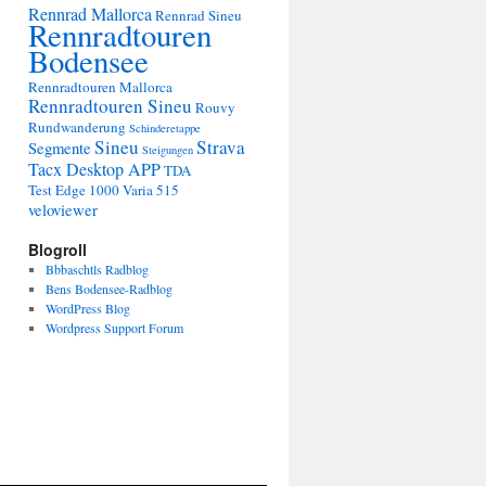
Rennrad Mallorca
Rennrad Sineu
Rennradtouren
Bodensee
Rennradtouren Mallorca
Rennradtouren Sineu
Rouvy
Rundwanderung
Schinderetappe
Sineu
Strava
Segmente
Steigungen
Tacx Desktop APP
TDA
Test Edge 1000
Varia 515
veloviewer
Blogroll
Bbbaschtls Radblog
Bens Bodensee-Radblog
WordPress Blog
Wordpress Support Forum