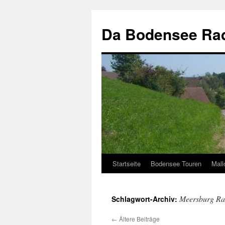
Zum
Inhalt
Da Bodensee Rad
springen
Startseite
Bodensee Touren
Mall
Meersburg R
Schlagwort-Archiv:
←
Ältere Beiträge