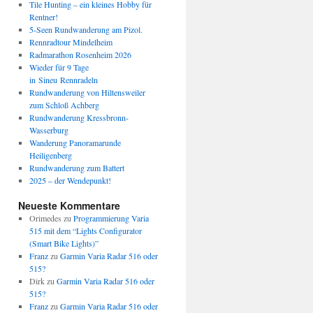
Tile Hunting – ein kleines Hobby für
Rentner!
5-Seen Rundwanderung am Pizol.
Rennradtour Mindelheim
Radmarathon Rosenheim 2026
Wieder für 9 Tage
in Sineu Rennradeln
Rundwanderung von Hiltensweiler
zum Schloß Achberg
Rundwanderung Kressbronn-
Wasserburg
Wanderung Panoramarunde
Heiligenberg
Rundwanderung zum Battert
2025 – der Wendepunkt!
Neueste Kommentare
Orimedes
zu
Programmierung Varia
515 mit dem “Lights Configurator
(Smart Bike Lights)”
Franz
zu
Garmin Varia Radar 516 oder
515?
Dirk
zu
Garmin Varia Radar 516 oder
515?
Franz
zu
Garmin Varia Radar 516 oder