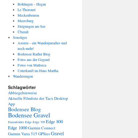
Bohlingen – Hegau
Le Thoronet
Meckenbeuren
Meersburg
Steigungen am See
Überall
Sonstiges
Azoren – ein Wanderparadies und
noch mehr!
Bodensee Radler Blog
Fotos aus der Gegend
Fotos von Mallorca
Unterkunft im Haus Martha
Wanderungen
Schlagwörter
Abbiegehinweise
Aktuelle Filmliste der Tacx Desktop
App
Bodensee Blog
Bodensee Gravel
Edge 800
Datenfelder Edge
Edge 705
Edge 1000
Garmin Connect
Gravel
Garmin Varia 515
GPSies