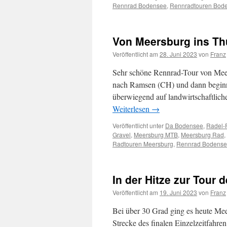
Rennrad Bodensee
,
Rennradtouren Bod
Von Meersburg ins Th
Veröffentlicht am
28. Juni 2023
von
Franz
Sehr schöne Rennrad-Tour von Mee
nach Ramsen (CH) und dann beginnt
überwiegend auf landwirtschaftli
Weiterlesen
→
Veröffentlicht unter
Da Bodensee
,
Radel-
Gravel
,
Meersburg MTB
,
Meersburg Rad
,
Radtouren Meersburg
,
Rennrad Bodens
In der Hitze zur Tour 
Veröffentlicht am
19. Juni 2023
von
Franz
Bei über 30 Grad ging es heute Mee
Strecke des finalen Einzelzeitfahre