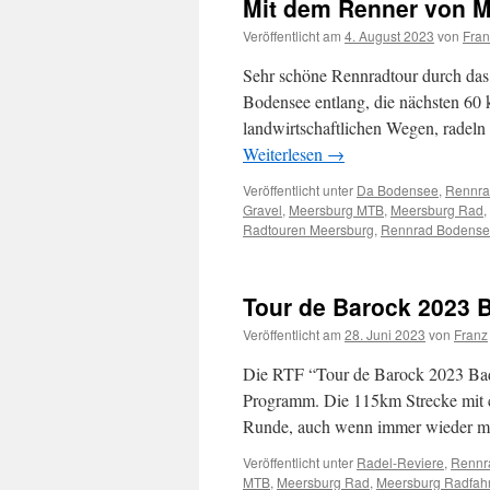
Mit dem Renner von 
Veröffentlicht am
4. August 2023
von
Fran
Sehr schöne Rennradtour durch das
Bodensee entlang, die nächsten 60 
landwirtschaftlichen Wegen, radeln
Weiterlesen
→
Veröffentlicht unter
Da Bodensee
,
Rennra
Gravel
,
Meersburg MTB
,
Meersburg Rad
,
Radtouren Meersburg
,
Rennrad Bodens
Tour de Barock 2023 
Veröffentlicht am
28. Juni 2023
von
Franz
Die RTF “Tour de Barock 2023 Bad 
Programm. Die 115km Strecke mit 
Runde, auch wenn immer wieder m
Veröffentlicht unter
Radel-Reviere
,
Rennr
MTB
,
Meersburg Rad
,
Meersburg Radfah