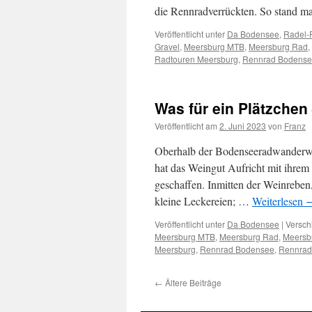
die Rennradverrückten. So stand 
Veröffentlicht unter
Da Bodensee
,
Radel-
Gravel
,
Meersburg MTB
,
Meersburg Rad
,
Radtouren Meersburg
,
Rennrad Bodens
Was für ein Plätzchen
Veröffentlicht am
2. Juni 2023
von
Franz
Oberhalb der Bodenseeradwanderw
hat das Weingut Aufricht mit ihrem
geschaffen. Inmitten der Weinreben
kleine Leckereien; …
Weiterlesen
Veröffentlicht unter
Da Bodensee
|
Versch
Meersburg MTB
,
Meersburg Rad
,
Meersb
Meersburg
,
Rennrad Bodensee
,
Rennrad
←
Ältere Beiträge