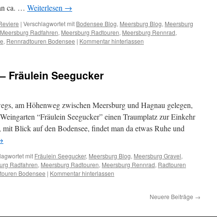
man ca. …
Weiterlesen
→
Reviere
|
Verschlagwortet mit
Bodensee Blog
,
Meersburg Blog
,
Meersburg
Meersburg Radfahren
,
Meersburg Radtouren
,
Meersburg Rennrad
,
ee
,
Rennradtouren Bodensee
|
Kommentar hinterlassen
 – Fräulein Seegucker
egs, am Höhenweg zwischen Meersburg und Hagnau gelegen,
 Weingarten “Fräulein Seegucker” einen Traumplatz zur Einkehr
, mit Blick auf den Bodensee, findet man da etwas Ruhe und
→
lagwortet mit
Fräulein Seegucker
,
Meersburg Blog
,
Meersburg Gravel
,
urg Radfahren
,
Meersburg Radtouren
,
Meersburg Rennrad
,
Radtouren
touren Bodensee
|
Kommentar hinterlassen
Neuere Beiträge
→