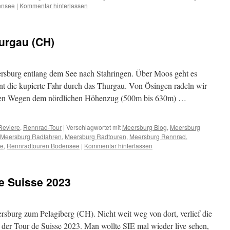
ensee
|
Kommentar hinterlassen
urgau (CH)
rsburg entlang dem See nach Stahringen. Über Moos geht es
 die kupierte Fahr durch das Thurgau. Von Ösingen radeln wir
chen Wegen dem nördlichen Höhenzug (500m bis 630m) …
Reviere
,
Rennrad-Tour
|
Verschlagwortet mit
Meersburg Blog
,
Meersburg
Meersburg Radfahren
,
Meersburg Radtouren
,
Meersburg Rennrad
,
ee
,
Rennradtouren Bodensee
|
Kommentar hinterlassen
de Suisse 2023
rsburg zum Pelagiberg (CH). Nicht weit weg von dort, verlief die
n der Tour de Suisse 2023. Man wollte SIE mal wieder live sehen,