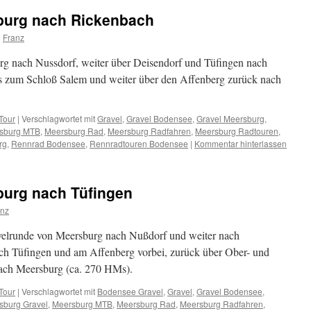
burg nach Rickenbach
n
Franz
g nach Nussdorf, weiter über Deisendorf und Tüfingen nach
s zum Schloß Salem und weiter über den Affenberg zurück nach
Tour
|
Verschlagwortet mit
Gravel
,
Gravel Bodensee
,
Gravel Meersburg
,
sburg MTB
,
Meersburg Rad
,
Meersburg Radfahren
,
Meersburg Radtouren
,
rg
,
Rennrad Bodensee
,
Rennradtouren Bodensee
|
Kommentar hinterlassen
burg nach Tüfingen
anz
avelrunde von Meersburg nach Nußdorf und weiter nach
ach Tüfingen und am Affenberg vorbei, zurück über Ober- und
ach Meersburg (ca. 270 HMs).
Tour
|
Verschlagwortet mit
Bodensee Gravel
,
Gravel
,
Gravel Bodensee
,
sburg Gravel
,
Meersburg MTB
,
Meersburg Rad
,
Meersburg Radfahren
,