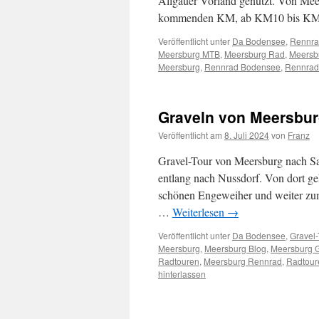
Allgäuer Vorland genutzt. Von Mee
kommenden KM, ab KM10 bis KM70
Veröffentlicht unter
Da Bodensee
,
Rennra
Meersburg MTB
,
Meersburg Rad
,
Meersb
Meersburg
,
Rennrad Bodensee
,
Rennrad
Graveln von Meersbu
Veröffentlicht am
8. Juli 2024
von
Franz
Gravel-Tour von Meersburg nach Sa
entlang nach Nussdorf. Von dort ge
schönen Engeweiher und weiter zum
…
Weiterlesen
→
Veröffentlicht unter
Da Bodensee
,
Gravel-
Meersburg
,
Meersburg Blog
,
Meersburg G
Radtouren
,
Meersburg Rennrad
,
Radtour
hinterlassen