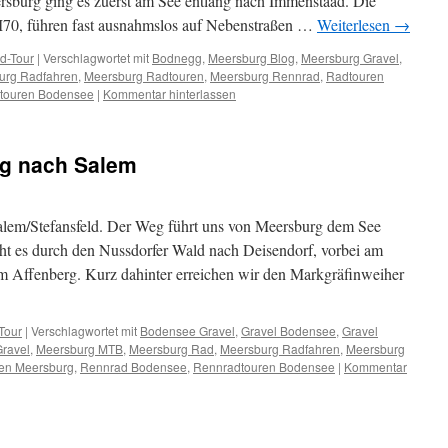
rsburg ging es zuerst am See entlang nach Immenstaad. Die
, führen fast ausnahmslos auf Nebenstraßen …
Weiterlesen
→
d-Tour
|
Verschlagwortet mit
Bodnegg
,
Meersburg Blog
,
Meersburg Gravel
,
urg Radfahren
,
Meersburg Radtouren
,
Meersburg Rennrad
,
Radtouren
touren Bodensee
|
Kommentar hinterlassen
rg nach Salem
lem/Stefansfeld. Der Weg führt uns von Meersburg dem See
ht es durch den Nussdorfer Wald nach Deisendorf, vorbei am
 Affenberg. Kurz dahinter erreichen wir den Markgräfinweiher
Tour
|
Verschlagwortet mit
Bodensee Gravel
,
Gravel Bodensee
,
Gravel
ravel
,
Meersburg MTB
,
Meersburg Rad
,
Meersburg Radfahren
,
Meersburg
en Meersburg
,
Rennrad Bodensee
,
Rennradtouren Bodensee
|
Kommentar