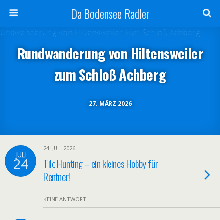
Da Bodensee Radler
Rundwanderung von Hiltensweiler
zum Schloß Achberg
27. MÄRZ 2026
24. JULI 2026
JULI
24
Tile Hunting – ein kleines Hobby für
Rentner!
KEINE ANTWORT