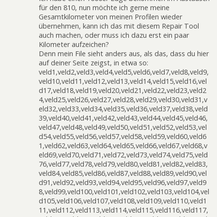
für den 810, nun möchte ich gerne meine
Gesamtkilometer von meinen Profilen wieder
übernehmen, kann ich das mit diesem Repair Tool
auch machen, oder muss ich dazu erst ein paar
Kilometer aufzeichen?
Denn mein File sieht anders aus, als das, dass du hier
auf deiner Seite zeigst, in etwa so:
veld1,veld2,veld3,veld4,veld5,veld6,veld7,veld8,veld9,
veld10,veld11,veld12,veld13,veld14,veld15,veld16,vel
d17,veld18,veld19,veld20,veld21,veld22,veld23,veld2
4,veld25,veld26,veld27,veld28,veld29,veld30,veld31,v
eld32,veld33,veld34,veld35,veld36,veld37,veld38,veld
39,veld40,veld41,veld42,veld43,veld44,veld45,veld46,
veld47,veld48,veld49,veld50,veld51,veld52,veld53,vel
d54,veld55,veld56,veld57,veld58,veld59,veld60,veld6
1,veld62,veld63,veld64,veld65,veld66,veld67,veld68,v
eld69,veld70,veld71,veld72,veld73,veld74,veld75,veld
76,veld77,veld78,veld79,veld80,veld81,veld82,veld83,
veld84,veld85,veld86,veld87,veld88,veld89,veld90,vel
d91,veld92,veld93,veld94,veld95,veld96,veld97,veld9
8,veld99,veld100,veld101,veld102,veld103,veld104,vel
d105,veld106,veld107,veld108,veld109,veld110,veld1
11,veld112,veld113,veld114,veld115,veld116,veld117,