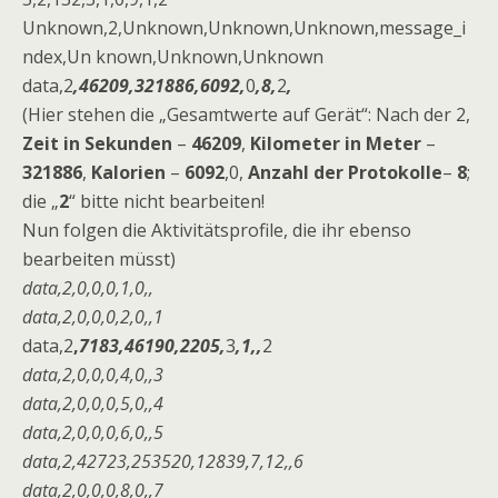
Unknown,2,Unknown,Unknown,Unknown,message_i
ndex,Un known,Unknown,Unknown
data,2
,46209,321886,6092,
0
,8,
2
,
(Hier stehen die „Gesamtwerte auf Gerät“: Nach der 2,
Zeit in Sekunden
–
46209
,
Kilometer in Meter
–
321886
,
Kalorien
–
6092
,0,
Anzahl der Protokolle
–
8
;
die „
2
“ bitte nicht bearbeiten!
Nun folgen die Aktivitätsprofile, die ihr ebenso
bearbeiten müsst)
data,2,0,0,0,1,0,,
data,2,0,0,0,2,0,,1
data,2
,
7183,46190,2205,
3
,1,,
2
data,2,0,0,0,4,0,,3
data,2,0,0,0,5,0,,4
data,2,0,0,0,6,0,,5
data,2,42723,253520,12839,7,12,,6
data,2,0,0,0,8,0,,7