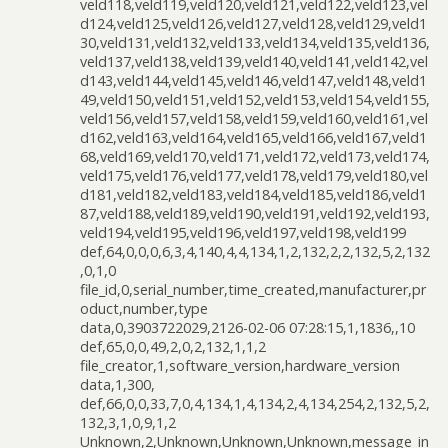
veld118,veld119,veld120,veld121,veld122,veld123,vel
d124,veld125,veld126,veld127,veld128,veld129,veld1
30,veld131,veld132,veld133,veld134,veld135,veld136,
veld137,veld138,veld139,veld140,veld141,veld142,vel
d143,veld144,veld145,veld146,veld147,veld148,veld1
49,veld150,veld151,veld152,veld153,veld154,veld155,
veld156,veld157,veld158,veld159,veld160,veld161,vel
d162,veld163,veld164,veld165,veld166,veld167,veld1
68,veld169,veld170,veld171,veld172,veld173,veld174,
veld175,veld176,veld177,veld178,veld179,veld180,vel
d181,veld182,veld183,veld184,veld185,veld186,veld1
87,veld188,veld189,veld190,veld191,veld192,veld193,
veld194,veld195,veld196,veld197,veld198,veld199
def,64,0,0,0,6,3,4,140,4,4,134,1,2,132,2,2,132,5,2,132
,0,1,0
file_id,0,serial_number,time_created,manufacturer,pr
oduct,number,type
data,0,3903722029,2126-02-06 07:28:15,1,1836,,10
def,65,0,0,49,2,0,2,132,1,1,2
file_creator,1,software_version,hardware_version
data,1,300,
def,66,0,0,33,7,0,4,134,1,4,134,2,4,134,254,2,132,5,2,
132,3,1,0,9,1,2
Unknown,2,Unknown,Unknown,Unknown,message_in