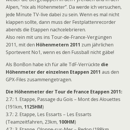
Alpen, “nix als Höhenmeter”. Da werde ich versuchen,
jede Minute TV-live dabei zu sein. Wenn es mal nicht
klappen sollte, dann muss der Festplattenrecorder
abends die Etappen nachcelebrieren.
Also rein mit uns ins Tour-de-France-Vergüngen
2011, mit den
Höhenmetern 2011
zum jährlichen
Sportevent No1, wenn es den Fussball nicht gäbe!
Als BonBon habe ich für alle TdF-Verrückte
die
Höhenmeter der einzelnen Etappen 2011
aus den
GPX-Files zusammengetragen.
Die Höhenmeter der Tour de France Etappen 2011:
2.7.: 1. Etappe, Passage du Gois – Mont des Alouettes
(191km,
1125HM
)
3.7.: 2. Etappe, Les Essarts – Les Essarts
(Teamzeitfahren, 23km,
100HM
)
4.7.: 3. Etappe, Olonne-sur-Mer – Redon (198km,