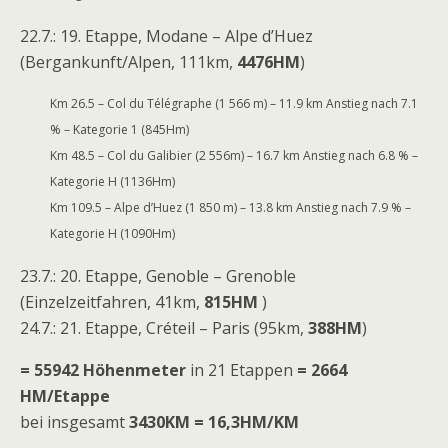
22.7.: 19. Etappe, Modane – Alpe d’Huez
(Bergankunft/Alpen, 111km,
4476HM
)
Km 26.5 – Col du Télégraphe (1 566 m) – 11.9 km Anstieg nach 7.1
% – Kategorie 1 (845Hm)
Km 48.5 – Col du Galibier (2 556m) – 16.7 km Anstieg nach 6.8 % –
Kategorie H (1136Hm)
Km 109.5 – Alpe d’Huez (1 850 m) – 13.8 km Anstieg nach 7.9 % –
Kategorie H (1090Hm)
23.7.: 20. Etappe, Genoble – Grenoble
(Einzelzeitfahren, 41km,
815HM
)
24.7.: 21. Etappe, Créteil – Paris (95km,
388HM
)
= 55942 Höhenmeter
in 21 Etappen
= 2664
HM/Etappe
bei insgesamt
3430KM = 16,3HM/KM