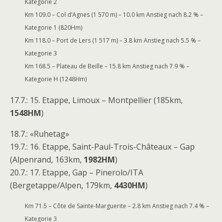
Kategorie 2
Km 109.0 – Col d’Agnes (1 570 m) – 10.0 km Anstieg nach 8.2 % –
Kategorie 1 (820Hm)
Km 118.0 – Port de Lers (1 517 m) – 3.8 km Anstieg nach 5.5 % –
Kategorie 3
Km 168.5 – Plateau de Beille – 15.8 km Anstieg nach 7.9 % –
Kategorie H (1248Hm)
17.7.: 15. Etappe, Limoux – Montpellier (185km,
1548HM
)
18.7.: «Ruhetag»
19.7.: 16. Etappe, Saint-Paul-Trois-Châteaux – Gap
(Alpenrand, 163km,
1982HM
)
20.7.: 17. Etappe, Gap – Pinerolo/ITA
(Bergetappe/Alpen, 179km,
4430HM
)
Km 71.5 – Côte de Sainte-Marguerite – 2.8 km Anstieg nach 7.4 % –
Kategorie 3