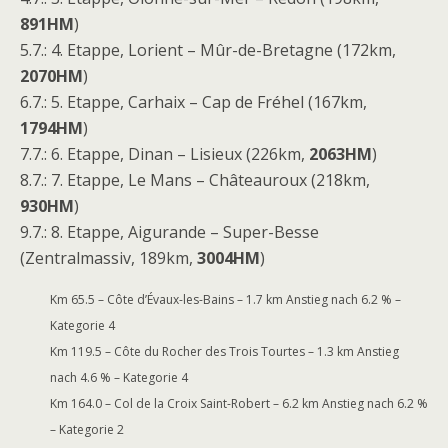
891HM
)
5.7.: 4. Etappe, Lorient – Mûr-de-Bretagne (172km,
2070HM
)
6.7.: 5. Etappe, Carhaix – Cap de Fréhel (167km,
1794HM
)
7.7.: 6. Etappe, Dinan – Lisieux (226km,
2063HM
)
8.7.: 7. Etappe, Le Mans – Châteauroux (218km,
930HM
)
9.7.: 8. Etappe, Aigurande – Super-Besse
(Zentralmassiv, 189km,
3004HM
)
Km 65.5 – Côte d’Évaux-les-Bains – 1.7 km Anstieg nach 6.2 % –
Kategorie 4
Km 119.5 – Côte du Rocher des Trois Tourtes – 1.3 km Anstieg
nach 4.6 % – Kategorie 4
Km 164.0 – Col de la Croix Saint-Robert – 6.2 km Anstieg nach 6.2 %
– Kategorie 2