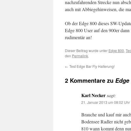
nachzufahrenden Strecke nun abscha
auch mit Abbiegehinweisen, die man
Ob der Edge 800 dieses SW-Update a
Edge 800 User auf den 900er dann u
rudimentär an!
Dieser Beitrag wurde unter
Edge 800
,
Tec
den
Permalink
.
←
Test Edge Bar Fly Halterung!
2 Kommentare zu
Edge 
Karl Necker
sagt:
21. Januar 2013 um 08:02 Uhr
Brauche und kauf mir auch
Bodensee Radler nicht geb
810 wann kommt denn nun e