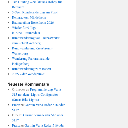
Tile Hunting – ein kleines Hobby für
Rentner!
5-Seen Rundwanderung am Pizol.
Rennradtour Mindelheim
Radmarathon Rosenheim 2026
Wieder für 9 Tage
in Sineu Rennradeln
Rundwanderung von Hiltensweiler
zum Schloß Achberg
Rundwanderung Kressbronn-
Wasserburg
Wanderung Panoramarunde
Heiligenberg
Rundwanderung zum Battert
2025 – der Wendepunkt!
Neueste Kommentare
Orimedes
zu
Programmierung Varia
515 mit dem “Lights Configurator
(Smart Bike Lights)”
Franz
zu
Garmin Varia Radar 516 oder
515?
Dirk
zu
Garmin Varia Radar 516 oder
515?
Franz
zu
Garmin Varia Radar 516 oder