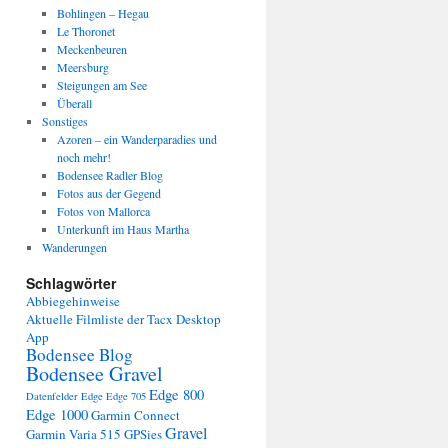
Bohlingen – Hegau
Le Thoronet
Meckenbeuren
Meersburg
Steigungen am See
Überall
Sonstiges
Azoren – ein Wanderparadies und
noch mehr!
Bodensee Radler Blog
Fotos aus der Gegend
Fotos von Mallorca
Unterkunft im Haus Martha
Wanderungen
Schlagwörter
Abbiegehinweise
Aktuelle Filmliste der Tacx Desktop
App
Bodensee Blog
Bodensee Gravel
Edge 800
Datenfelder Edge
Edge 705
Edge 1000
Garmin Connect
Gravel
Garmin Varia 515
GPSies