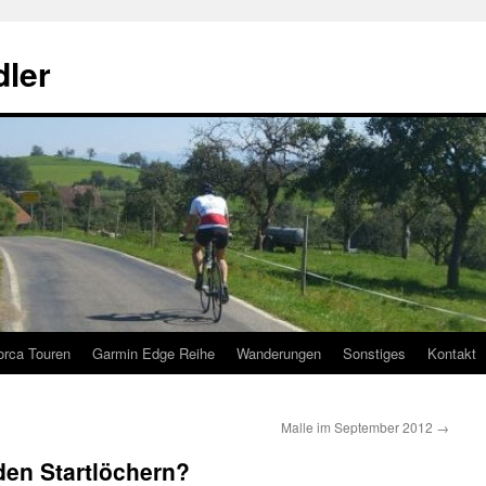
ler
orca Touren
Garmin Edge Reihe
Wanderungen
Sonstiges
Kontakt
Malle im September 2012
→
den Startlöchern?